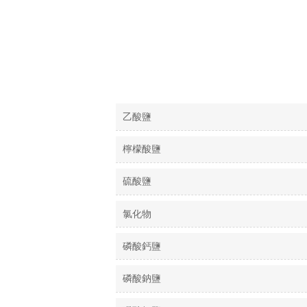
乙酸鹽
檸檬酸鹽
硫酸鹽
氯化物
磷酸鈣鹽
磷酸鈉鹽