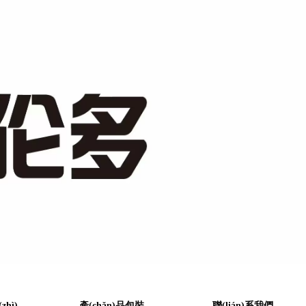
zhì)
產(chǎn)品包裝
聯(lián)系我們