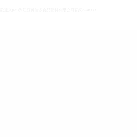
歡迎來(lái)到江蘇科倫多食品配料有限公司官網(wǎng)！