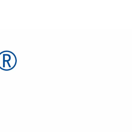
咨詢熱線：18805137550