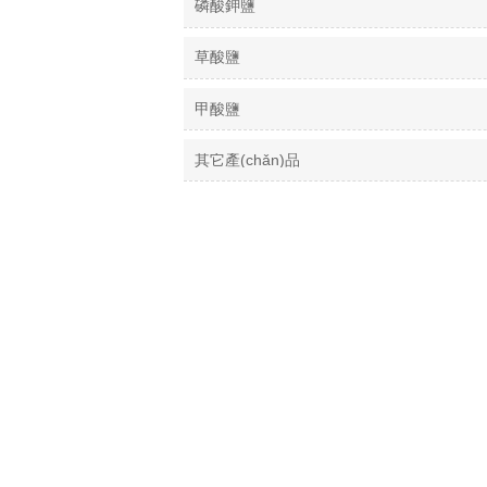
磷酸鉀鹽
草酸鹽
甲酸鹽
其它產(chǎn)品