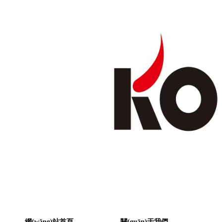
網(wǎng)站首頁
關(guān)于我們