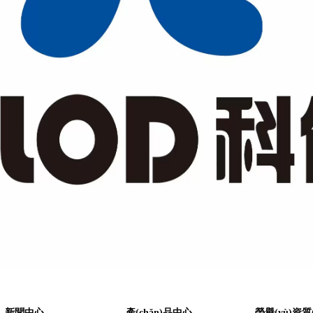
新聞中心
產(chǎn)品中心
榮譽(yù)資質(