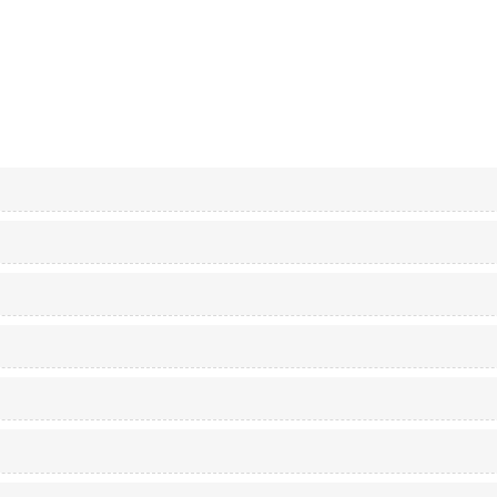
產(chǎn)品內(nèi)頁