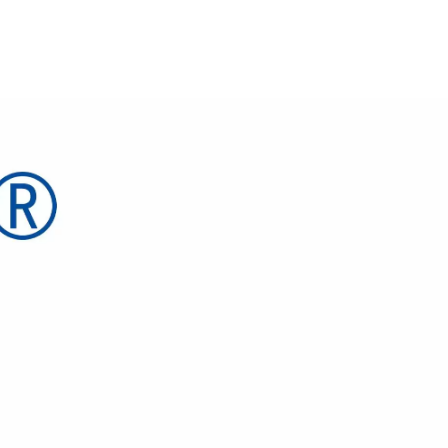
咨詢熱線：18805137550