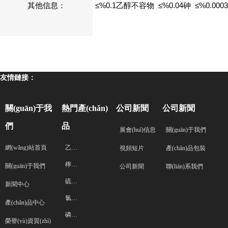
其他信息：
≤%0.1乙醇不容物 ≤%0.04砷 ≤%0.000
友情鏈接：
關(guān)于我
熱門產(chǎn)
公司新聞
公司新聞
們
品
展會(huì)信息
關(guān)于我們
網(wǎng)站首頁
乙酸鹽
視頻短片
產(chǎn)品包裝
檸檬酸鹽
關(guān)于我們
公司新聞
聯(lián)系我們
硫酸鹽
新聞中心
氯化物
產(chǎn)品中心
磷酸鈣鹽
榮譽(yù)資質(zhì)