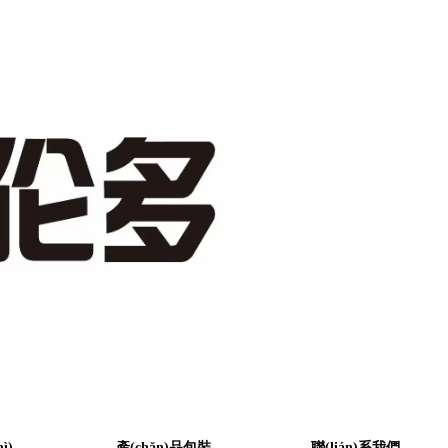
ì)
產(chǎn)品包裝
聯(lián)系我們