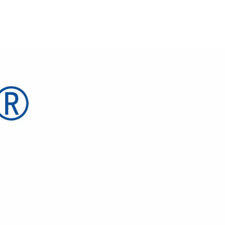
咨詢熱線：18805137550