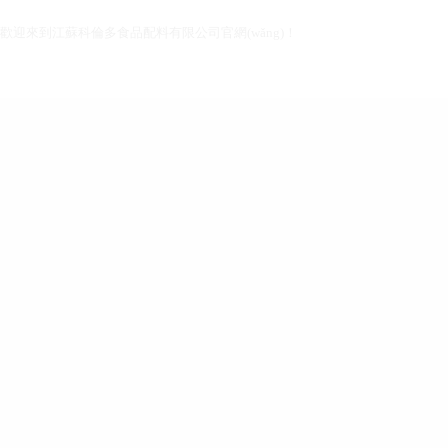
歡迎來到江蘇科倫多食品配料有限公司官網(wǎng)！