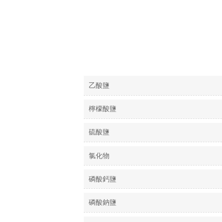
乙酸鹽
檸檬酸鹽
硫酸鹽
氯化物
磷酸鈣鹽
磷酸鈉鹽