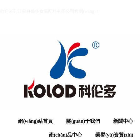
歡迎來到江蘇科倫多食品配料有限公司官網(wǎng)！
咨詢熱線：18805137550
網(wǎng)站首頁
關(guān)于我們
新聞中心
產(chǎn)品中心
榮譽(yù)資質(zhì)