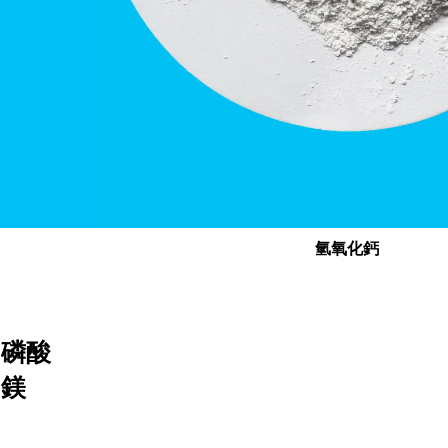
氫氧化鈣
磷酸
鎂