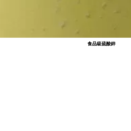
食品級硫酸鋅