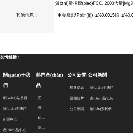
質(zhì)量指標(biāo)FCC, 2000含量[Mg3
其他信息：
重金屬(以Pb計(jì)) ≤%0.0015鉛 ≤%0.0
友情鏈接：
關(guān)于我
熱門產(chǎn)
公司新聞
公司新聞
們
品
展會信息
關(guān)于我們
網(wǎng)站首頁
乙酸鹽
視頻短片
產(chǎn)品包裝
檸檬酸鹽
關(guān)于我們
公司新聞
聯(lián)系我們
硫酸鹽
新聞中心
氯化物
產(chǎn)品中心