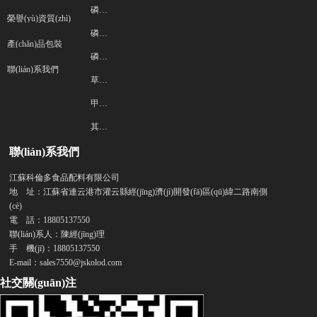
磷酸鈣鹽
榮譽(yù)資質(zhì)
磷酸鈉鹽
產(chǎn)品包裝
磷酸鉀鹽
聯(lián)系我們
草酸鹽
甲酸鹽
其它產(chǎn)品
聯(lián)系我們
江蘇科倫多食品配料有限公司
地 址：江蘇省連云港市灌云縣經(jīng)濟(jì)開發(fā)區(qū)緯二路南側
(cè)
電 話：18805137550
聯(lián)系人：陳經(jīng)理
手 機(jī)：18805137550
E-mail：sales7550@jskolod.com
社交關(guān)注