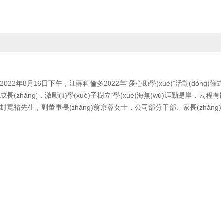
2022年8月16日下午，江蘇科倫多2022年“愛心助學(xué)”活動(dòng)儀
成長(zhǎng)，激勵(lì)學(xué)子樹立“學(xué)海無(wú)涯勤是岸，云
封寬裕先生，副董事長(zhǎng)翁京蓉女士，公司部分干部、家長(zhǎ