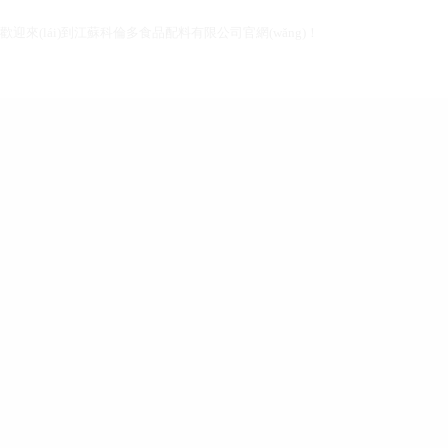
歡迎來(lái)到江蘇科倫多食品配料有限公司官網(wǎng)！