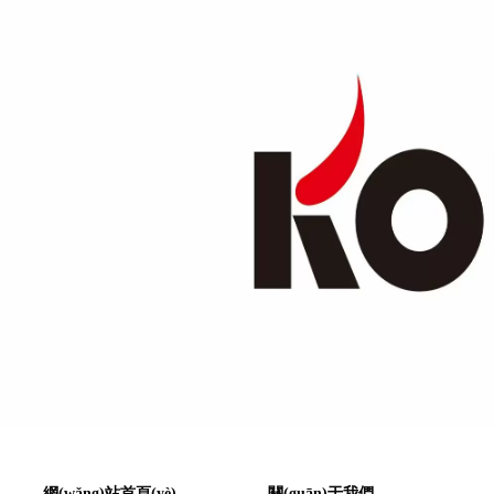
網(wǎng)站首頁(yè)
關(guān)于我們