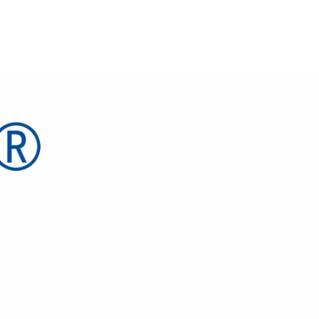
咨詢熱線：18805137550